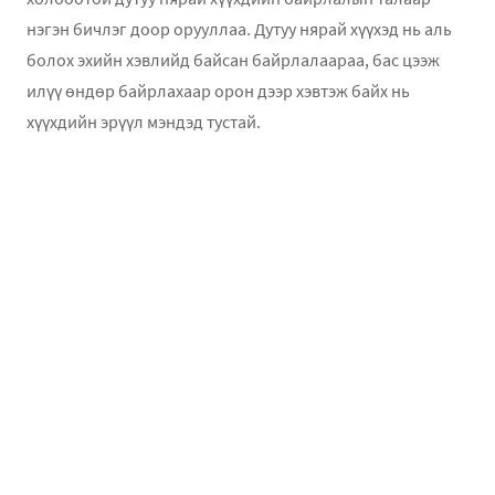
нэгэн бичлэг доор орууллаа. Дутуу нярай хүүхэд нь аль
болох эхийн хэвлийд байсан байрлалаараа, бас цээж
илүү өндөр байрлахаар орон дээр хэвтэж байх нь
хүүхдийн эрүүл мэндэд тустай.