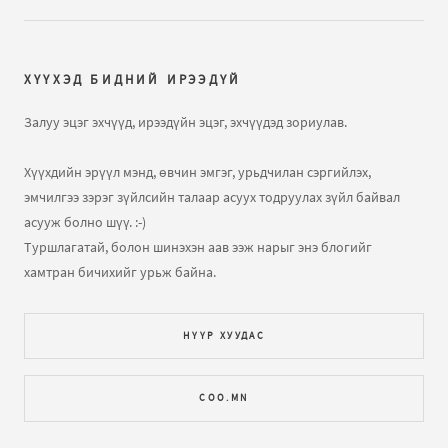
toroos 4 saraas biyni ym irj ehelsen ymaldaa gtel 8 sarin
biyni ym irsengvie tgd 9..
ХҮҮХЭД БИДНИЙ ИРЭЭДҮЙ
Жирэмслэлтээс сэргийлэх
бичлэгт
Зочин:
Буцаагаад
Залуу эцэг эхчүүд, ирээдүйн эцэг, эхчүүдэд зориулав.
хийсэн бол жирэмслэх магадлалтай...
Хүүхдийн эрүүл мэнд, өвчин эмгэг, урьдчилан сэргийлэх,
Жирэмслэлтээс сэргийлэх
бичлэгт
Зочин:
Nz
эмчилгээ зэрэг зүйлсийн талаар асуух тодруулах зүйл байвал
ohintoigo belgin hariltsaand orsn ymaa 4 honogin
асууж болно шүү. :-)
umnu ghde dotorn tawiagvi gadnan tawicad..
Туршлагатай, болон шинэхэн аав ээж нарыг энэ блогийг
хамтран бичихийг урьж байна.
Жирэмслэлт гэж юу вэ?
бичлэгт
Зочин:
Sain bnuu
kesareer torood 7n sar bolj bgmaa biynii yum neg ch
ireeguie jiremsen boloh magdlqltai
НҮҮР ХУУДАС
Жирэмслэлт гэж юу вэ?
бичлэгт
xvv:
Гадуур тавих нь
COO.MN
жирэмслэлтээс хамгаалах арга болохгүй. Бас хэд
хийх нь ч чухал биш...