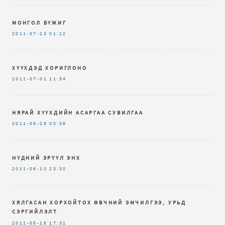
МОНГОЛ БҮЖИГ
2011-07-23
01:12
ХҮҮХДЭД ХОРИГЛОНО
2011-07-01
11:54
НЯРАЙ ХҮҮХДИЙН АСАРГАА СУВИЛГАА
2011-06-26
00:38
НҮДНИЙ ЭРҮҮЛ ЭНХ
2011-06-10
23:30
ХЯЛГАСАН ХОРХОЙТОХ ӨВЧНИЙ ЭМЧИЛГЭЭ, УРЬД
СЭРГИЙЛЭЛТ
2011-05-16
17:31