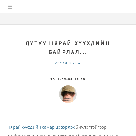
Цэс
ДУТУУ НЯРАЙ ХҮҮХДИЙН
БАЙРЛАЛ...
ЭРҮҮЛ МЭНД
2011-03-08 18:29
Нярай хүүхдийн хамар цэвэрлэх
бичлэгтэйгээр
холбоотой дутуу нярай хүүхдийн байрлалын талаар