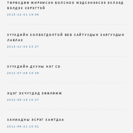
ТӨРӨХДӨӨ ЖИРЭМСЭН БОЛСНОО МЭДСЭНЭЭСЭЭ ЭХЛЭЭД
БЭЛДЭХ ХЭРЭГТЭЙ
2015-12-01
16:56
ХҮҮХДИЙН ХОЛБОГДОЛТОЙ ВЕБ САЙТУУДЫН ХАЯГУУДЫН
ЛАВЛАХ
2013-11-03
23:27
ХҮҮХДИЙН ДУУНЫ НЭГ CD
2012-07-08
15:05
ЭЦЭГ ЭХЧҮҮДЭД ЗӨВЛӨМЖ
2012-05-16
10:27
ХАНИАДНЫ ЭСРЭГ ХАМТДАА
2011-09-21
10:51