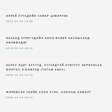
НЯРАЙ ХҮҮХДИЙН ХАМАР ЦЭВЭРЛЭХ
2010-04-03
18:56
НАСАНД ХҮРЭГЧДИЙН КИНО ӨСВӨР НАСНЫХАНД
НӨЛӨӨЛДӨГ
2010-03-10
18:12
ЗАЛУУ ЭЦЭГ ЭХЧҮҮД, ХҮҮХЭДТЭЙ ХҮМҮҮСТ ЗОРИУЛСАН
МОНГОЛ Э-НОМУУД (ТАТАЖ АВАХ)
2009-10-18
19:02
ЖИРЭМСЭН ҮЕИЙН ХООЛ ХҮНС, ХООЛНЫ НЭМЭЛТ
2009-10-18
18:37