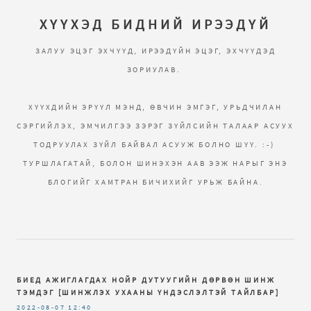
ХҮҮХЭД БИДНИЙ ИРЭЭДҮЙ
ЗАЛУУ ЭЦЭГ ЭХЧҮҮД, ИРЭЭДҮЙН ЭЦЭГ, ЭХЧҮҮДЭД
ЗОРИУЛАВ.
ХҮҮХДИЙН ЭРҮҮЛ МЭНД, ӨВЧИН ЭМГЭГ, УРЬДЧИЛАН
СЭРГИЙЛЭХ, ЭМЧИЛГЭЭ ЗЭРЭГ ЗҮЙЛСИЙН ТАЛААР АСУУХ
ТОДРУУЛАХ ЗҮЙЛ БАЙВАЛ АСУУЖ БОЛНО ШҮҮ. :-)
ТУРШЛАГАТАЙ, БОЛОН ШИНЭХЭН ААВ ЭЭЖ НАРЫГ ЭНЭ
БЛОГИЙГ ХАМТРАН БИЧИХИЙГ УРЬЖ БАЙНА.
БИЕД АЖИГЛАГДАХ НОЙР ДУТУУГИЙН ДӨРВӨН ШИНЖ
ТЭМДЭГ [ШИНЖЛЭХ УХААНЫ ҮНДЭСЛЭЛТЭЙ ТАЙЛБАР]
2022-08-07
12:40