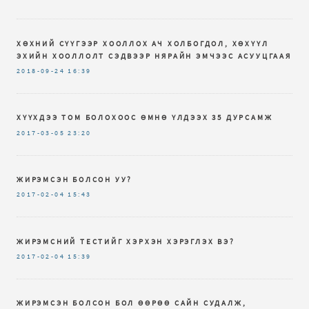
ХӨХНИЙ СҮҮГЭЭР ХООЛЛОХ АЧ ХОЛБОГДОЛ, ХӨХҮҮЛ
ЭХИЙН ХООЛЛОЛТ СЭДВЭЭР НЯРАЙН ЭМЧЭЭС АСУУЦГААЯ
2018-09-24
16:39
ХҮҮХДЭЭ ТОМ БОЛОХООС ӨМНӨ ҮЛДЭЭХ 35 ДУРСАМЖ
2017-03-05
23:20
ЖИРЭМСЭН БОЛСОН УУ?
2017-02-04
15:43
ЖИРЭМСНИЙ ТЕСТИЙГ ХЭРХЭН ХЭРЭГЛЭХ ВЭ?
2017-02-04
15:39
ЖИРЭМСЭН БОЛСОН БОЛ ӨӨРӨӨ САЙН СУДАЛЖ,