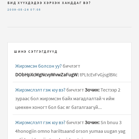
БИД ХҮҮХДЭДЭЭ ХЭРХЭН ХАНДДАГ ВЭ?
2009-05-26
07:05
ШИНЭ СЭТГЭГДЛҮҮД
Жирэмсэн болсон уу?
бичлэгт
DObHpXcMgNcvyWvwZaFugW:
tPLtcEvFvGjsglBXc
Жирэмслэлт гэж юу вэ?
бичлэгт
Зочин:
Тестээр 2
зураас бол жирэмсэн байх магадлалтай ч ийм
цөөхөн хоногт бол бас яг баталгаагүй...
Жирэмслэлт гэж юу вэ?
бичлэгт
Зочин:
Sn bnuu 3
4honogiin omno hariltsaand orson yumaa uugan yag