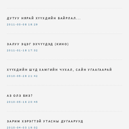
ДУТУУ НЯРАЙ ХҮҮХДИЙН БАЙРЛАЛ...
2011-03-08
18:29
ЗАЛУУ ЭЦЭГ ЭХЧҮҮДЭД (КИНО)
2011-01-18
17:32
ХҮҮХДИЙН ШҮД ХАМГИЙН ЧУХАЛ, САЙН УГААГААРАЙ
2010-05-28
21:42
АЗ ОЛЗ БИЗ?
2010-05-16
20:45
ЗАРИМ ХЭРЭГТЭЙ УТАСНЫ ДУГААРУУД
2010-04-03
19:02