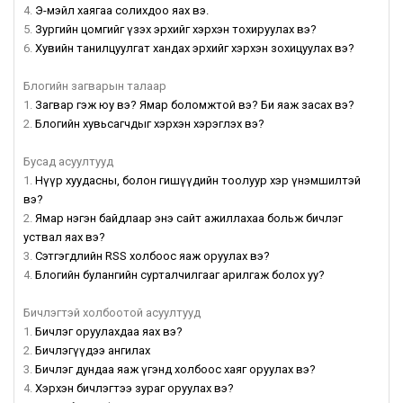
4.
Э-мэйл хаягаа солихдоо яах вэ.
5.
Зургийн цомгийг үзэх эрхийг хэрхэн тохируулах вэ?
6.
Хувийн танилцуулгат хандах эрхийг хэрхэн зохицуулах вэ?
Блогийн загварын талаар
1.
Загвар гэж юу вэ? Ямар боломжтой вэ? Би яаж засах вэ?
2.
Блогийн хувьсагчдыг хэрхэн хэрэглэх вэ?
Бусад асуултууд
1.
Нүүр хуудасны, болон гишүүдийн тоолуур хэр үнэмшилтэй
вэ?
2.
Ямар нэгэн байдлаар энэ сайт ажиллахаа больж бичлэг
уствал яах вэ?
3.
Сэтгэгдлийн RSS холбоос яаж оруулах вэ?
4.
Блогийн булангийн сурталчилгааг арилгаж болох уу?
Бичлэгтэй холбоотой асуултууд
1.
Бичлэг оруулахдаа яах вэ?
2.
Бичлэгүүдээ ангилах
3.
Бичлэг дундаа яаж үгэнд холбоос хаяг оруулах вэ?
4.
Хэрхэн бичлэгтээ зураг оруулах вэ?