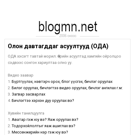
Олон давтагддаг асуултууд (ОДА)
ОДА хэсэгт тавтай морил. Өөрийн асуултад хамгийн ойролцоо
сэдвээс сонгон хариултаа олно уу.
Видео заавар
1.
Бүртгүүлэх, нэвтэрч орох, блог үүсгэх, бичлэг оруулах
2.
Билэг оруулах, бичлэгтээ видео оруулах, бичлэг ангилах г.м:
3.
Загвар засварлах
4.
Бичлэгтээ хэрхэн дуу оруулах вэ?
Хувийн танилцуулга
1.
Аватар гэж юу вэ? Яаж оруулах вэ?
2.
Тодорхойлолтыг яаж ашиглах вэ?
3.
Мессенжерийн нэр гэж юу вэ?