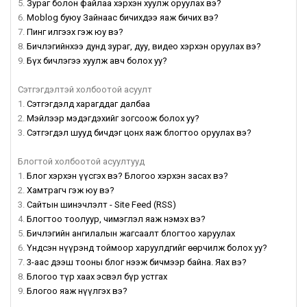
5.
Зураг болон файлаа хэрхэн хуулж оруулах вэ?
6.
Moblog буюу Зайнаас бичихдээ яаж бичих вэ?
7.
Пинг илгээх гэж юу вэ?
8.
Бичлэгийнхээ дунд зураг, дуу, видео хэрхэн оруулах вэ?
9.
Бүх бичлэгээ хуулж авч болох уу?
Сэтгэгдэлтэй холбоотой асуулт
1.
Сэтгэгдэлд харагддаг далбаа
2.
Mэйлээр мэдэгдэхийг зогсоож болох уу?
3.
Сэтгэгдэл шууд бичдэг цонх яаж блогтоо оруулах вэ?
Блогтой холбоотой асуултууд
1.
Блог хэрхэн үүсгэх вэ? Блогоо хэрхэн засах вэ?
2.
Хамтрагч гэж юу вэ?
3.
Сайтын шинэчлэлт - Site Feed (RSS)
4.
Блогтоо тоолуур, чимэглэл яаж нэмэх вэ?
5.
Бичлэгийн ангилалын жагсаалт блогтоо харуулах
6.
Үндсэн нүүрэнд тоймоор харуулдгийг өөрчилж болох уу?
7.
3-аас дээш тооны блог нээж бичмээр байна. Яах вэ?
8.
Блогоо түр хаах эсвэл бүр устгах
9.
Блогоо яаж нүүлгэх вэ?