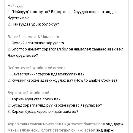
Найзууд
1.
"Найзууд" гэж юу вэ? Би хэрхэн найзуудаа жагсаалтандаа
бүртгэх вэ?
2.
Найзуудаа урьж болох уу?
Блогийн нэмэлт & Чимэглэл
1.
Сүүлийн сэтгэгдэл харуулагч
2.
Блогтоо нэмэлт хэрэгслэл болон чимэглэл хаанаас авах вэ?
Яаж оруулах вэ?
Веб хөтөчтэй холбоотой асуулт
1.
Javascript -ийг хэрхэн идэвхижүүлэх вэ?
2.
Күүкийг хэрхэн идэвхижүүлэх вэ? (How to Enable Cookies)
Бүртгэлтэй холбоотой
1.
Хэрхэн нууц үгээ солих вэ?
2.
Бусад хэрэглэгчид рүү хэрхэн зурвас явуулах вэ?
3.
Хэрхэн бусад хэрэглэгчдийг хайх вэ?
Хэрэв таны хайсан мэдээлэл ОДА хэсэгт байхгүй бол
энд дарж
манай албан ёсны блогт сэтгэгдэл бичиж, эсвэл
энд дарж