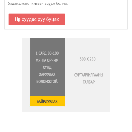
бидэнд мэйл илгээн асууж болно.