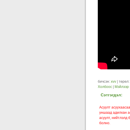
бичсэн:
xvv
| төрөл
Холбоос
|
Мэйлээр 
Сэтгэгдэл:
Асуулт асуухаасаа
уншаад адилхан ас
асуулт, нийтлэлд 
болно.