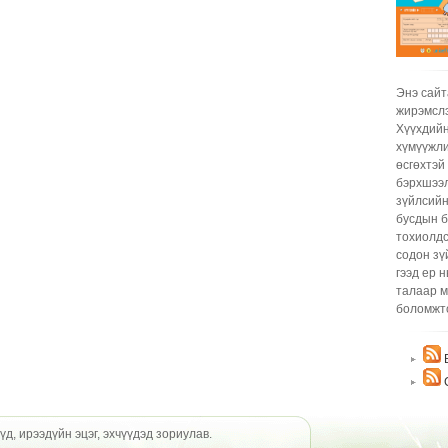
Жир
бич
ohin
hari
hono
tawi
Энэ сайт
Жир
жирэмслэ
бич
Хүүхдийн
kesa
хүмүүжли
bgma
өсгөхтэй
iree
бэрхшээл
magd
зүйлсийн
Жир
бусдын б
бич
тохиолдс
нь 
содон зү
хамг
гээд ер 
Бас 
талаар м
биш.
боломжт
Хөхн
ач х
Б
эхий
бич
С
Жир
бич
hgd 
үд, ирээдүйн эцэг, эхчүүдэд зориулав.