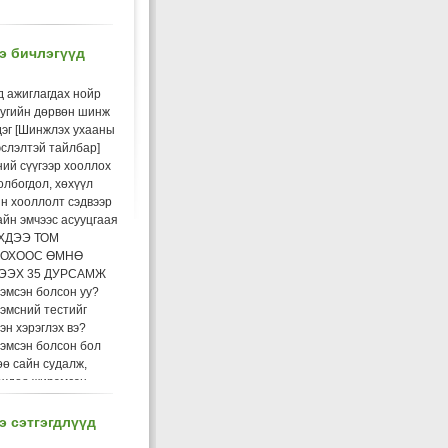
э бичлэгүүд
д ажиглагдах нойр
уугийн дөрвөн шинж
дэг [Шинжлэх ухааны
слэлтэй тайлбар]
ий сүүгээр хооллох
олбогдол, хөхүүл
н хооллолт сэдвээр
йн эмчээс асууцгаая
ХДЭЭ ТОМ
ОХООС ӨМНӨ
ЭЭХ 35 ДУРСАМЖ
эмсэн болсон уу?
эмсний тестийг
эн хэрэглэх вэ?
эмсэн болсон бол
ө сайн судалж,
өхдөө жирэмсэн
сноо мэдсэнээсээ
эд бэлдэх хэрэгтэй
 сэтгэгдлүүд
хдийн холбогдолтой