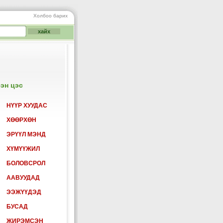
Холбоо барих
эн цэс
НҮҮР ХУУДАС
ХӨӨРХӨН
ЭРҮҮЛ МЭНД
ХҮМҮҮЖИЛ
БОЛОВСРОЛ
ААВУУДАД
ЭЭЖҮҮДЭД
БУСАД
ЖИРЭМСЭН