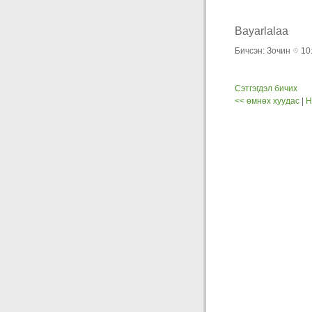
Bayarlalaa
Бичсэн: Зочин
10:
Сэтгэгдэл бичих
<< өмнөх хуудас
|
Н