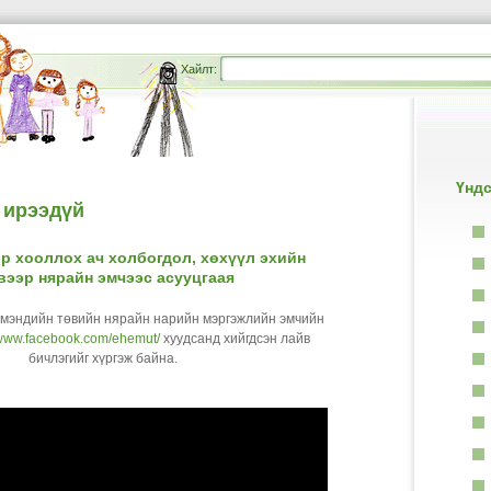
Хайлт:
Үндс
 ирээдүй
р хооллох ач холбогдол, хөхүүл эхийн
вээр нярайн эмчээс асууцгаая
 мэндийн төвийн нярайн нарийн мэргэжлийн эмчийн
/www.facebook.com/ehemut/
хуудсанд хийгдсэн лайв
бичлэгийг хүргэж байна.