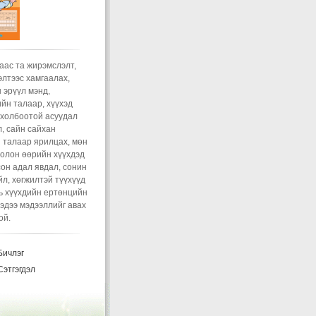
эмслэлтээс сэргийлэх
лэгт
Зочин:
Nz
toigo belgin
ltsaand orsn ymaa 4
gin umnu ghde dotorn
agvi gadnan tawicad..
аас та жирэмслэлт,
эмслэлт гэж юу вэ?
лтээс хамгаалах,
лэгт
Зочин:
Sain bnuu
 эрүүл мэнд,
reer torood 7n sar bolj
йн талаар, хүүхэд
a biynii yum neg ch
 холбоотой асуудал
guie jiremsen boloh
, сайн сайхан
lqltai
 талаар ярилцах, мөн
эмслэлт гэж юу вэ?
олон өөрийн хүүхдэд
лэгт
xvv:
Гадуур тавих
он адал явдал, сонин
жирэмслэлтээс
йл, хөгжилтэй түүхүүд
аалах арга болохгүй.
нь хүүхдийн ертөнцийн
хэд хийх нь ч чухал
эдээ мэдээллийг авах
..
ой.
ий сүүгээр хооллох
олбогдол, хөхүүл
ичлэг
н хооллолт с...
лэгт
Зочин:
Bayarlalaa
этгэгдэл
эмслэлт гэж юу вэ?
лэгт
Зочин:
Huntei sex
dtr ni twiagu ymaa 3 4