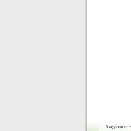
Залуу эцэг эхчү