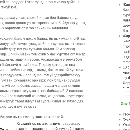
веб
гүй сонсогддог. Гэтэл үүнд нөгөө л чихэр дайсны
Жир
лав
сгэхгүй юм.
бич
Хүү
зур
Эцэг
шүд авахуулсан, хорхой идсэн бол байнгын шүд
маг
Хан
ах, наана цаана ургах зэргээр эмгэг байдлаар ургаж,
цөөх
Мон
ь ч өөрчлөлт орж гоо сайхан нь алдагддаг.
бата
Хүү
Жир
Няр
хүүхдийн баяр ч дөхөж байна. Ер нь хүүхдийг 5-6 нас
бич
суви
дагуу сайн шүдээ угаадаг болох хүртэл нь огт чихэр,
4ho
Нүдн
байх дээр юм гэж хувьдаа боддог. Том болоод
hari
Хял
учир. Эгчийн маань том охин 5 нас хүртлээ огт чихэр
uuga
өвчн
эддэггүй, иддэггүй өссөн. Анхнаасаа л өгөөгүй бол
temd
сэр
д байдаггүй л юм билээ. Гадаад дотоодын янз
10 с
Дуту
исоор хийсэн чихэр, школад, баталгаатай бус жимс
жиж
байр
ээ хордуулахын оронд Монгол үйлдвэрийнхээ сүү,
юу 
Залу
н ууттай, хужаагаас орж ирж Монголд найруулдаг
Cop
Хүү
 шүү!) ер нь бохир заваан гэгддэг ч элдэв химийн
zura
чуха
оодын хүнсээ хүүхдэд ээ өгч байгаарай. 2 наснаас
nuhu
Аз о
өгийн бал жимсний чанамал, чацарганы шүүс зэрэг
hurg
Зари
чихэргүй тараг идүүлээд сургачихвал их зүгээр дээ.
Хол
sahi
дуг
ухал хэсэг рүүгээ оръё.
Яст 
Няр
хүү
Үер
цэв
багаас нь тогтмол угааж хэвшээрэй.
Gan
Хүү
Нас
Х
үүхдийг ер нь анхны шүд нь гарснаас
Med
Үлгэ
өсв
эхлээд л тохирсон нярай хүүхдийн жижиг,
Жир
Хүү