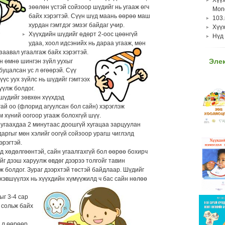
нөл
зөөлөн үстэй сойзоор шүдийг нь угааж өгч
бич
Mong
Залу
байх хэрэгтэй. Сүүн шүд маань өөрөө маш
алда
103
хүүх
хурдан гэмтдэг эмзэг байдаг учир.
шалт
Хүүх
зори
Хүүхдийн шүдийг өдөрт 2-оос цөөнгүй
билэ
Нүд 
ному
удаа, хоол идсэнийх нь дараа угааж, мөн
Жир
Жир
заавал угаалгаж байх хэрэгтэй.
бич
хүнс
Эле
н өмнө шингэн зүйл уухыг
юм и
Бид 
буцалсан ус л өгөөрэй. Сүү
жир
ханд
үс уух зүйлс нь шүдийг гэмтээх
харь
>> 
үүлж болдог.
бод
шүдийг зөвхөн хүүхдэд
Жир
гай оо (флорид агуулсан бол сайн) хэрэглэж
бич
м хүний оогоор угааж болохгүй шүү.
sard
 угаахдаа 2 минутаас доошгүй хугацаа зарцуулан
ym i
даргыг мөн хэлийг оогүй сойзоор урагш чиглэлд
8 sa
эрэгтэй.
tgd 9
д хөдөлгөөнтэй, сайн угаалгахгүй бол өөрөө бохирч
Жир
йг дээш харуулж өвдөг дээрээ толгойг тавин
бич
ж болдог. Зураг дээрхтэй төстэй байдлаар. Шүдийг
хий
 хэвшүүлэх нь хүүхдийн хүмүүжилд ч бас сайн нөлөө
мага
Жир
ыг 3-4 сар
бич
 сольж байх
ohin
hari
ь л өөрөөр