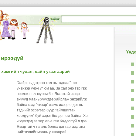
Хайлт:
Үндс
 ирээдүй
хамгийн чухал, сайн угаагаарай
"Хайр нь дотроо хал нь гаднаа" гэж
үнэхээр үнэн үг юм аа. За хал энэ тэр гэж
нэрлэх нь ч юу юм бэ. Ямартай ч эцэг
эхчүүд маань хүүхдээ хайрлаж энхрийлж
байна гээд "чихэр" жимс ихээр өгдөг нь
тэднийг эсрэгээр бүүр "аймшигтай
хордуулж" буй хэрэг болдог юм байна. Хэн
ч хүүхдэд ээ хор өгье гэж боддоггүй л дээ.
Ямартай ч та аль болох цаг гаргаад энэ
нийтлэлийг маань уншаарай.