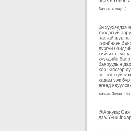
авах вэ одоо о
Бичсэн: халиун (зо
би хүүхэддээ ч
тоодоггүй аару
настай шүд нь
гэрийнхэн баяр
дургүй байдги
хийчихнэ,мана
хүүхдийн баяр,
баяруудын дар
хор чипсээр д
огт тоохгүй нө
хадам ээж бүр
өгөөд явуулсан
Бичсэн: Зочин
02:
@Ариука: Сая 
дээ. Үүнийг ха