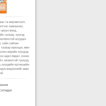
gin umnu ghde dotorn
agvi gadnan tawicad..
эмслэлт гэж юу вэ?
лэгт
Зочин:
Sain bnuu
reer torood 7n sar bolj
a biynii yum neg ch
аас та жирэмслэлт,
guie jiremsen boloh
лтээс хамгаалах,
lqltai
 эрүүл мэнд,
эмслэлт гэж юу вэ?
йн талаар, хүүхэд
лэгт
xvv:
Гадуур тавих
 холбоотой асуудал
жирэмслэлтээс
, сайн сайхан
аалах арга болохгүй.
 талаар ярилцах, мөн
хэд хийх нь ч чухал
олон өөрийн хүүхдэд
..
он адал явдал, сонин
ий сүүгээр хооллох
йл, хөгжилтэй түүхүүд
олбогдол, хөхүүл
нь хүүхдийн ертөнцийн
н хооллолт с...
эдээ мэдээллийг авах
лэгт
Зочин:
Bayarlalaa
ой.
эмслэлт гэж юу вэ?
лэгт
Зочин:
Huntei sex
ичлэг
dtr ni twiagu ymaa 3 4
 dotor ni twihgu hiisn
этгэгдэл
ii ymn ird bga jiremsn
ogu..
эмслэлт гэж юу вэ?