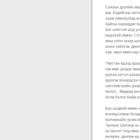
Саяхан дүүгийн маа
юм. Хэдийгээр битг
хааж зэмлүүлээд өг
байгаа харагддаг ба
бас олигтой шүд уг
мэдээгүй явжээ. Гэ
маш олон газар цоо
хоног хийлгэв. Дөн
ээж, эмээ өвөө нар 
"Амттан идээд араа
гэж өвөг дээдэс маа
руугаа ортол ухаар
идээлж бохирдсон 
сантиметрийн дээр 
болох... Өвдөөд өн
болж болох байж үн
Бас шүдний өвчин н
өсөхөд нэмэр болдо
булчирхайн үрэвсли
"ангина зүрхэнд нь
нь орсон" гээд маш
өнгөрөх, дөнгөж ид