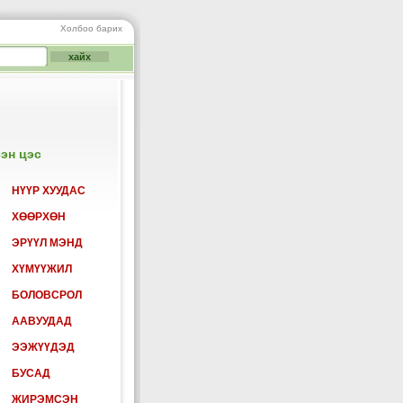
Холбоо барих
эн цэс
НҮҮР ХУУДАС
ХӨӨРХӨН
ЭРҮҮЛ МЭНД
ХҮМҮҮЖИЛ
БОЛОВСРОЛ
ААВУУДАД
ЭЭЖҮҮДЭД
БУСАД
ЖИРЭМСЭН