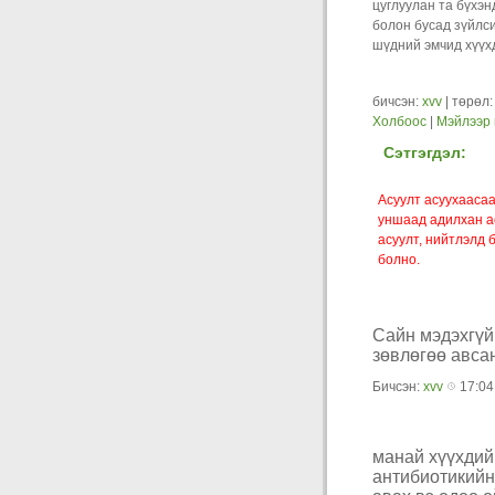
цуглуулан та бүхэн
болон бусад зүйлс
шүдний эмчид хүүхд
бичсэн:
xvv
| төрөл
Холбоос
|
Мэйлээр 
Сэтгэгдэл:
Асуулт асуухаасаа
уншаад адилхан ас
асуулт, нийтлэлд 
болно.
Сайн мэдэхгүй
зөвлөгөө авсан
Бичсэн:
xvv
17:04
манай хүүхдий
антибиотикийн