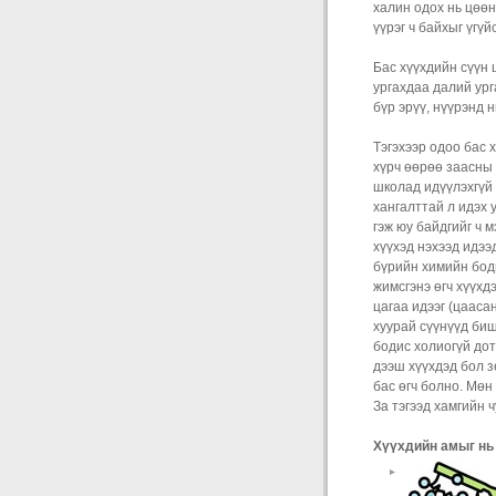
халин одох нь цөөн
үүрэг ч байхыг үгүй
Бас хүүхдийн сүүн 
ургахдаа далий ург
бүр эрүү, нүүрэнд н
Тэгэхээр одоо бас 
хүрч өөрөө заасны 
школад идүүлэхгүй 
хангалттай л идэх 
гэж юу байдгийг ч м
хүүхэд нэхээд идээ
бүрийн химийн бод
жимсгэнэ өгч хүүхд
цагаа идээг (цааса
хуурай сүүнүүд биш
бодис холиогүй дот
дээш хүүхдэд бол з
бас өгч болно. Мөн 
За тэгээд хамгийн ч
Хүүхдийн амыг нь 