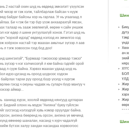
нь 2 настай охин шүд нь өвдөөд эмнэлэгт үзүүлсэн
ий чихэр өг гэж хэлж, тайлбарлаж байсан ч нууж
Шин
өөд байдаг байсны хор нь гарлаа. Уг нь угаагаад л
йлаа. Би ч гэж би тэр бүр үзэж анхаарахгүй явсан,
Бие
аах талаар нь зааж зөвлөөгүй, өөрөө ч сайн уншиж
дут
тэл нэг өдөр л шөнө унтуулахгүй хонов. Гэтэл шүд нь
тэм
рч "хорхой идээд" өвдөөд нэлээд их эмчилгээ хэд
үндэ
гөж хоёрхон настай тэр жаахан амьтныг зүгээр л аав
Хөхн
нь л тэгж зовоосон гээд бод доо!
ач х
эхий
нд шингэхгүй", "Бурмаар тэжээхээр урмаар тэжээ"
няра
нь зүгээр ч нэг хэлчихээгүй л юм байна гэдгийг орой
ХҮҮ
аад л сууж байна. Хэрвээ жаахан удаад шүд нь
БОЛ
бол идээ цусанд нь ороод шүднээс хэдхэн
ҮЛД
байрлах тархи руу ороод бүүр үхэлд ч хүргэж
Жир
гөрлөө гэхэд ч оюуны чадавх нь суларч бүүр мангуу ч
Жир
эхээр аймар...
хэрх
Жир
ь ханиад хүрэх, хоолой өвдөхөд нянгууд цугларан
өөрө
г. Бидний олонх нь мэдэх "Ангина" буюу гүйлсэн
төр
йг үүсгэхэд нэлээдгүй хувь нэмэр оруулдаг байна.
бол
 орсон, ангина бөөрөнд нь орсон, ангина үе мөчинд
эхлэ
 хүнд өвчнөөр шаналан, насанд ч хүрч чадалгүй
Шинэ
Хүү
 хийж бүтээх залуу зандан насандаа хорвоогоос