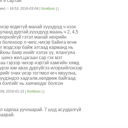
й 9 сартай
чин)
16:53, 2016-03-04 |
Холбоос
| |
ихэр өгдөггүй манай хүүхдүүд ч нээх
уланд дуртай,хүүхдүүд маань ч 2, 4,5
 хорхойгүй гэтэл манай нөхрийн
 болохоор л чипс,чихэр байнга өгнө
йг мэдсээр байж атгаад карманд нь
йхны баяр ихийг хэлэх үү, ялангуяа
 шинэ жил,цагаан сар гэх мэт
аа гэрээр чихэр нэртэй хамгийн хямд
үүрэх юм авах дургүйгээ илэрхийлэхээр
хрийг очих үеэр тогтмол өгч явуулна,
 үүдэндээ хадгалж,хөлдөөж байгаад
 бэлгийг нь хаячихдаг болсон
09, 2016-01-22 |
Холбоос
| |
л харлаа уучлаарай. 7 шүд асуудалгүй
раарай.