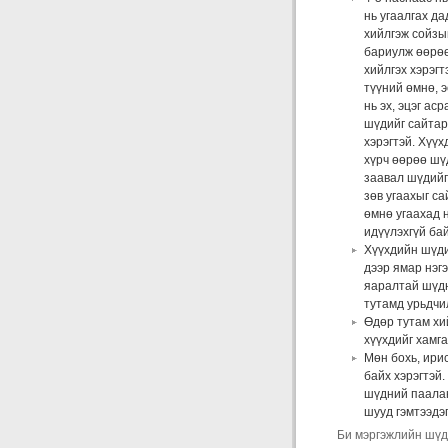
нь угаалгах да
хийлгэж сойзы
бариулж өөрө
хийлгэх хэрэгт
түүний өмнө, 
нь эх, эцэг ас
шүдийг сайтар
хэрэгтэй. Хүүх
хүрч өөрөө шүд
заавал шүдийг 
зөв угаахыг са
өмнө угаахад 
идүүлэхгүй бай
Хүүхдийн шүди
дээр ямар нэг
яаралтай шүдн
тутамд урьдчи
Өдөр тутам хи
хүүхдийг хамг
Мөн бохь, ирис
байх хэрэгтэй
шүдний паалан
шууд гэмтээдэ
Би мэргэжлийн шүд