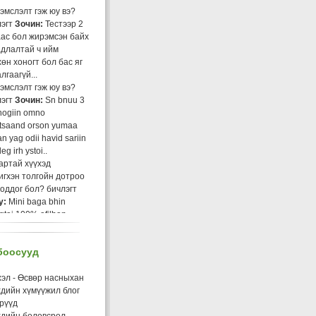
 сайтуудын хаягуудын
эмслэлт гэж юу вэ?
лах
лэгт
Зочин:
Тестээр 2
хдийн дууны нэг CD
аас бол жирэмсэн байх
 эхчүүдэд зөвлөмж
адлалтай ч ийм
иадны эсрэг хамтдаа
өн хоногт бол бас яг
гол бүжиг
лгаагүй...
хдэд хориглоно
эмслэлт гэж юу вэ?
ай хүүхдийн асаргаа
лэгт
Зочин:
Sn bnuu 3
лгаа
nogiin omno
ий эрүүл энх
ltsaand orson yumaa
гасан хорхойтох
n yag odii havid sariin
ий эмчилгээ, урьд
eg irh ystoi..
гийлэлт
артай хүүхэд
у нярай хүүхдийн
игхэн толгойн дотроо
лал...
боддог бол?
бичлэгт
у эцэг эхчүүдэд (кино)
y:
Mini baga bhin
хдийн шүд хамгийн
gtai 100% afilhan
л, сайн угаагаарай
r garj irched ih l egduu
лз биз?
edeg mini baga bhd
м хэрэгтэй утасны
боосууд
laggui..
аарууд
мэлхий нь бага насны
ай хүүхдийн хамар
хдэд аюултай
бичлэгт
хэл - Өсвөр насныхан
эрлэх
chimeg (зочин):
хдийн хүмүүжил блог
анд хүрэгчдийн кино
meer yum
рүүд
өр насныханд
эмслэлт гэж юу вэ?
хдийн боловсрол