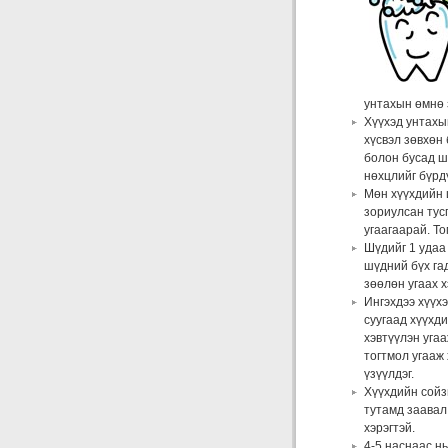
унтахын өмнө 
Хүүхэд унтахы
хүсвэл зөвхөн 
болон бусад шү
нөхцлийг бүрд
Мөн хүүхдийн 
зориулсан тус
угаагаарай. То
Шүдийг 1 удаа
шүдний бүх га
зөөлөн угаах х
Ингэхдээ хүүхэ
суугаад хүүхди
хэвтүүлэн угаа
тогтмол угааж
үзүүлдэг.
Хүүхдийн сойз
тутамд заавал
хэрэгтэй.
4-5 наснаас н