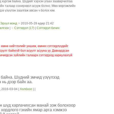
бич
д хүргэж байна. Шүдийг хэрхэн угаах зааварчилгаа
bolo
ийн талаар сонирхвол асууж болно. Мөн мэргэжлийн
biyn
ээ үзүүлэн заалгаж авсан ч болох юм.
маш 
:
Эрүүл мэнд
2010-05-28 өдөр 21:42
илгээх
|
Сэтгэгдэл (17)
|
Сэтгэгдэл бичих
 өмнө нийтлэлийг уншиж, өмнөх сэтгэгдлүүдийг
уулт байхгүй бол асуулт асууна уу. Давхардсан
бичигдсэн зүйлийн талаарх сэтгэгдэлд хариулахгүй
 байна. Шүдний эмчид үзүүлээд
 нь дээр байх аа.
, 2016-03-04 |
Холбоос
| |
н шүд харлачихсан манай ээж болохоор
 хордлого гэхийн ямар арга хэмжээ