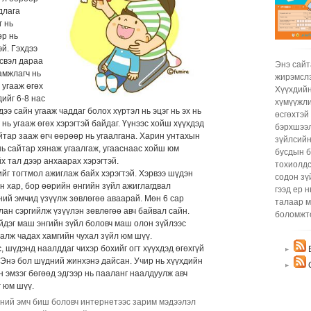
hono
длага
tawi
г нь
Жир
өр нь
бич
эй. Гэхдээ
kesa
эсвэл дараа
bgma
Энэ сайт
рамжлагч нь
iree
жирэмслэ
 угааж өгөх
magd
Хүүхдийн
дийг 6-8 нас
Жир
хүмүүжли
ээ сайн угааж чаддаг болох хүртэл нь эцэг нь эх нь
бич
өсгөхтэй
нь угааж өгөх хэрэгтэй байдаг. Үүнээс хойш хүүхдэд
нь 
бэрхшээл
йтар зааж өгч өөрөөр нь угаалгана. Харин унтахын
хамг
зүйлсийн
нь сайтар хянаж угаалгаж, угааснаас хойш юм
Бас 
бусдын б
х тал дээр анхаарах хэрэгтэй.
биш.
тохиолдс
йг тогтмол ажиглаж байх хэрэгтэй. Хэрвээ шүдэн
Хөхн
содон зү
эн хар, бор өөрийн өнгийн зүйл ажиглагдвал
ач х
гээд ер 
ий эмчид үзүүлж зөвлөгөө аваарай. Мөн 6 сар
эхий
талаар м
лан сэргийлж үзүүлэн зөвлөгөө авч байвал сайн.
бич
боломжт
йдэг маш энгийн зүйл боловч маш олон зүйлээс
Жир
аалж чадах хамгийн чухал зүйл юм шүү.
бич
, шүдэнд наалддаг чихэр бохийг огт хүүхдэд өгөхгүй
Б
hgd 
. Энэ бол шүдний жинхэнэ дайсан. Учир нь хүүхдийн
ydaa
С
 эмзэг бөгөөд эдгээр нь пааланг наалдуулж авч
biyn
г юм шүү.
bolo
Жир
ний эмч биш боловч интернетээс зарим мэдээлэл