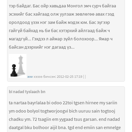
тэр байдаг. Бас ойр хавьдаа Монгол эмч сурч байгаа
эсэхийг бас хайгаад олж уулзаж зөвлөгөө авах гээд
оролдоод үзэх нэг зам байж мэдэх юм. Бас зүгээр
гайгүй байхад нь би бас хэтэрхий айлгаад байж ч
магадгүй... Гэхдээ л аймар зүйл болохоор... Ямар ч
байсан дээрхийг нэг дагаад үз...
xvv
хэзээ бичсэн: 2012-02-25 17:19 | |
bi nadad tyslaach bn
ta nartaa bayrlalaa bi odoo 22toi tgsen hirnee my sariin
ym odoo bolyol togtworjoogvi bich uuruu sain togtooj
chadku ym. 72 tsagiin em yygaad tsus garsan. end nadad
daatgal bku bolhoor aijil bna. tgd end emiin san emnelge