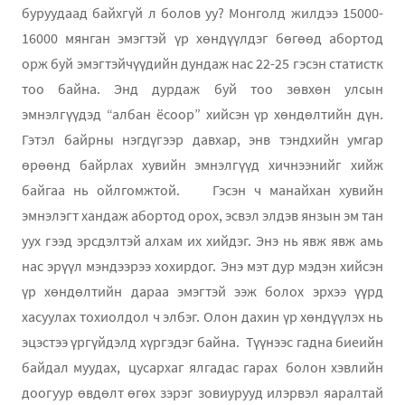
буруудаад байхгүй л болов уу? Монголд жилдээ 15000-
16000 мянган эмэгтэй үр хөндүүлдэг бөгөөд абортод
орж буй эмэгтэйчүүдийн дундаж нас 22-25 гэсэн статистк
тоо байна. Энд дурдаж буй тоо зөвхөн улсын
эмнэлгүүдэд “албан ёсоор” хийсэн үр хөндөлтийн дүн.
Гэтэл байрны нэгдүгээр давхар, энв тэндхийн умгар
өрөөнд байрлах хувийн эмнэлгүүд хичнээнийг хийж
байгаа нь ойлгомжтой.
Гэсэн ч манайхан хувийн
эмнэлэгт хандаж абортод орох, эсвэл элдэв янзын эм тан
уух гээд эрсдэлтэй алхам их хийдэг. Энэ нь явж явж амь
нас эрүүл мэндээрээ хохирдог. Энэ мэт дур мэдэн хийсэн
үр хөндөлтийн дараа эмэгтэй ээж болох эрхээ үүрд
хасуулах тохиолдол ч элбэг. Олон дахин үр хөндүүлэх нь
эцэстээ үргүйдэлд хүргэдэг байна.
Түүнээс гадна биеийн
байдал муудах, цусархаг ялгадас гарах болон хэвлийн
доогуур өвдөлт өгөх зэрэг зовиурууд илэрвэл яаралтай