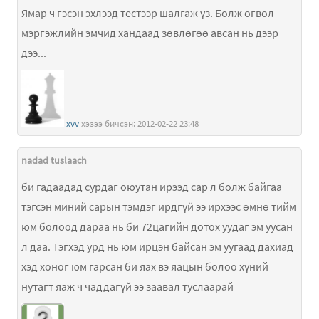
Ямар ч гэсэн эхлээд тестээр шалгаж үз. Болж өгвөл
мэргэжлийн эмчид хандаад зөвлөгөө авсан нь дээр
дээ...
xvv
хэзээ бичсэн: 2012-02-22 23:48 | |
nadad tuslaach
би гадаадад сурдаг оюутан ирээд сар л болж байгаа
тэгсэн миний сарын тэмдэг ирдгүй ээ ирхээс өмнө тийм
юм болоод дараа нь би 72цагийн дотох уудаг эм уусан
л даа. Тэгхэд урд нь юм ирцэн байсан эм уугаад дахиад
хэд хоног юм гарсан би яах вэ яацын болоо хүний
нутагт яаж ч чаддагүй ээ заавал туслаарай