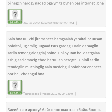
bi negch hardgv nadad bga ym ta bvhen bas internet l bna
Зочин хэзээ бичсэн: 2012-02-25 13:54 | |
Sain bna uu, chi jiremsnees hamgaalah yaraltai 72 uusan
bololtoi, ug emiig uugaad tsus gardag. Harin daraagiin
sariin temdeg aldagdaj bolno. Chi oyutan bol daatgalaa
ashiglaad emnelg ehod haruulah heregtei. Chinii sariin
temdegiin muchlogiig aain medehgui bolohoor enenees
oor helj chdahgui bna.
Tsuru хэзээ бичсэн: 2012-02-24 14:49 | |
Биеийн юм ирэхгүй байх олон шалтгаан байж болно.