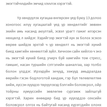
эмэгтэйчvvдийн эмчид vзvvлэх хэрэгтэй.
Үр хөндүүлэх хугацаа өнгөрсөн үед буюу 13 долоо
хоногоос илүү хугацаатай үед үр хөндөлтийг зөвхөн
эхийн амь насанд аюултай, эсвэл урагт гажиг илэрсэн
нөхцөлд л хийдэг. Хэдийгээр эмэгтэй хүн эх болох эсэхээ
өөрөө шийдэх эрхтэй ч үр хөндөлт нь эмэгтэй хүний
биед хамгийн хөнөөлтэй зүйл. Xичнээн сайн хийлээ ч энэ
нь эмэгтэй хүний биед учирч буй хамгийн том стресс,
гамшиг, насан туршийн сэтгэлийн шаналгаа, хар толбо
болон үлддэг. Ирээдүйн эхчүүд, ээжүүд амьдралдаа
өөрийн гэсэн бодлоготой хандаж, гэр бүл төлөвлөлтөө
хийж, хүссэн хүүхдээ төрүүлэхэд бэлгийн боловсрол, ойр
тойрны хүмүүссийн зөвлөгөө сургамж зайлшгүй
хэрэгтэй. Харин өнөөдөр бид үр хүүхэддээ сексийн
боловсрол олгох нь байтугай насанд хүрэгсдийн олонх