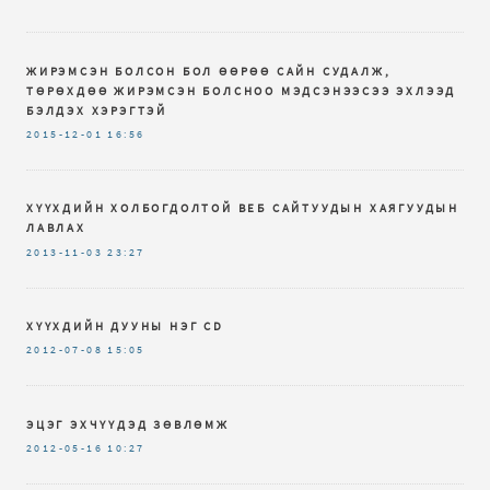
ЖИРЭМСЭН БОЛСОН БОЛ ӨӨРӨӨ САЙН СУДАЛЖ,
ТӨРӨХДӨӨ ЖИРЭМСЭН БОЛСНОО МЭДСЭНЭЭСЭЭ ЭХЛЭЭД
БЭЛДЭХ ХЭРЭГТЭЙ
2015-12-01
16:56
ХҮҮХДИЙН ХОЛБОГДОЛТОЙ ВЕБ САЙТУУДЫН ХАЯГУУДЫН
ЛАВЛАХ
2013-11-03
23:27
ХҮҮХДИЙН ДУУНЫ НЭГ CD
2012-07-08
15:05
ЭЦЭГ ЭХЧҮҮДЭД ЗӨВЛӨМЖ
2012-05-16
10:27