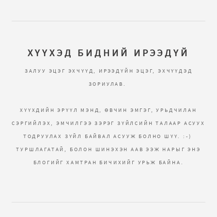
ХҮҮХЭД БИДНИЙ ИРЭЭДҮЙ
ЗАЛУУ ЭЦЭГ ЭХЧҮҮД, ИРЭЭДҮЙН ЭЦЭГ, ЭХЧҮҮДЭД
ЗОРИУЛАВ.
ХҮҮХДИЙН ЭРҮҮЛ МЭНД, ӨВЧИН ЭМГЭГ, УРЬДЧИЛАН
СЭРГИЙЛЭХ, ЭМЧИЛГЭЭ ЗЭРЭГ ЗҮЙЛСИЙН ТАЛААР АСУУХ
ТОДРУУЛАХ ЗҮЙЛ БАЙВАЛ АСУУЖ БОЛНО ШҮҮ. :-)
ТУРШЛАГАТАЙ, БОЛОН ШИНЭХЭН ААВ ЭЭЖ НАРЫГ ЭНЭ
БЛОГИЙГ ХАМТРАН БИЧИХИЙГ УРЬЖ БАЙНА.