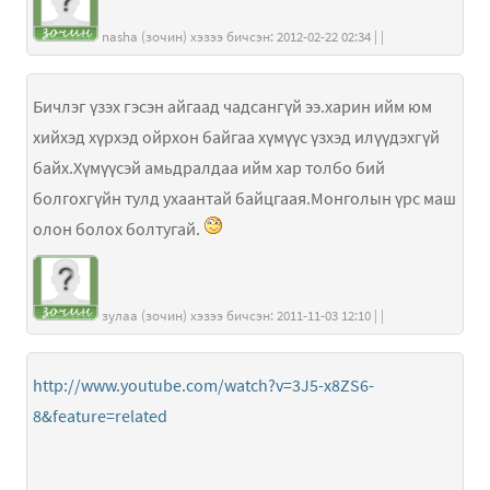
nasha (зочин) хэзээ бичсэн: 2012-02-22 02:34 | |
Бичлэг үзэх гэсэн айгаад чадсангүй ээ.харин ийм юм
хийхэд хүрхэд ойрхон байгаа хүмүүс үзхэд илүүдэхгүй
байх.Хүмүүсэй амьдралдаа ийм хар толбо бий
болгохгүйн тулд ухаантай байцгаая.Монголын үрс маш
олон болох болтугай.
зулаа (зочин) хэзээ бичсэн: 2011-11-03 12:10 | |
http://www.youtube.com/watch?v=3J5-x8ZS6-
8&feature=related