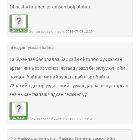
14 nastai huuhed jeremsen bolj blohuu
Зочин хэзээ бичсэн: 2016-07-08 12:19 | |
hi надад туслаач байна
Та бүхэндээ баярлалаа бас сайн ойголоо бүх хэлсэн
аргыг чинь хэрэглэнээ. яагаад гэвэл би залуу хүн ийм
нөхцөл байдал миний хувьд арай л эрт байна.
72цагийн дотор уудаг эмийг уухад дараа нь цус гарсан
энэ нь хамгаалаж чадсан гэсэн үг үү.
Зочин хэзээ бичсэн: 2012-02-25 23:51 | |
Бас байгаа улсад чинь байгаа Монгол хүмүүсийн