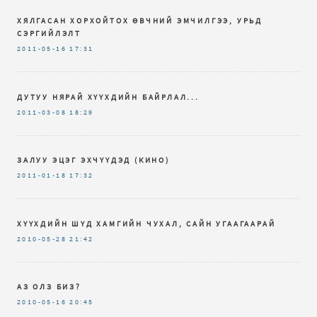
ХЯЛГАСАН ХОРХОЙТОХ ӨВЧНИЙ ЭМЧИЛГЭЭ, УРЬД
СЭРГИЙЛЭЛТ
2011-05-16
17:31
ДУТУУ НЯРАЙ ХҮҮХДИЙН БАЙРЛАЛ...
2011-03-08
18:29
ЗАЛУУ ЭЦЭГ ЭХЧҮҮДЭД (КИНО)
2011-01-18
17:32
ХҮҮХДИЙН ШҮД ХАМГИЙН ЧУХАЛ, САЙН УГААГААРАЙ
2010-05-28
21:42
АЗ ОЛЗ БИЗ?
2010-05-16
20:45