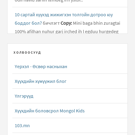
10 сартай хүүхэд жижигхэн толгойн дотроо юу
боддог бол?
бичлэгт
Copy:
Mini baga bhin zuragtai
100% afilhan nuhur garj irched ih l egduu hurgedeg
mini baga bhd sahilaggui..
ХОЛБООСУУД
Яст мэлхий нь бага насны хүүхдэд аюултай
бичлэгт
Ganchimeg (зочин):
Medmeer yum
Үерхэл - Өсвөр насныхан
Жирэмслэлт гэж юу вэ?
бичлэгт
xvv:
Ер нь мөчлөг
Хүүхдийн хүмүүжил блог
алдагдах их олон шалтгаан байдаг гэдэг юм билээ...
Үлгэрүүд
Жирэмслэлт гэж юу вэ?
бичлэгт
xvv:
Огт биеийн юм
ирэхгүй байгаа бол жирэмслэх магадлал харьцангуй
Хүүхдийн боловсрол Mongol Kids
бага байх гэж бодож байна.
103.mn
Жирэмслэлт гэж юу вэ?
бичлэгт
Зочин:
Torood 2 sard