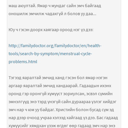
маш аюултай. Ямар ч мундаг сайн эмч байгаад
оношилж эмчилж чадахгүй л болов уу даа...
Юу ч гэсэн доорх хаягаар ороод нэг үз дээ:
http://familydoctor.org/familydoctor/en/health-
tools/search-by-symptom/menstrual-cycle-
problems.html
Тэгээд яаралтай эмчид ханд гэсэн бол ямар нэгэн
аргаар яаралтай эмчид хандаарай. Гадаадын ихэнх
оронд гэр оронгүй хүмүүст зориулсан, эсвэл сүмийн
эмнэлгүүд энэ тэрд үнэгүй сайн дураараа үзлэг хийдэг
эмч нар ч юм уу байдаг. Христийн болон бусад сүм эд
нар дээр очоод учраа хэлээд хайгаад үз дээ. Бас гадаад
хүмүүсийг хямдхан үзэж өгдөг өөр гадаад эмч нар энэ