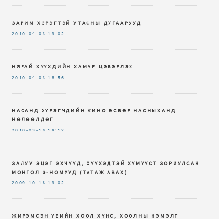
ЗАРИМ ХЭРЭГТЭЙ УТАСНЫ ДУГААРУУД
2010-04-03
19:02
НЯРАЙ ХҮҮХДИЙН ХАМАР ЦЭВЭРЛЭХ
2010-04-03
18:56
НАСАНД ХҮРЭГЧДИЙН КИНО ӨСВӨР НАСНЫХАНД
НӨЛӨӨЛДӨГ
2010-03-10
18:12
ЗАЛУУ ЭЦЭГ ЭХЧҮҮД, ХҮҮХЭДТЭЙ ХҮМҮҮСТ ЗОРИУЛСАН
МОНГОЛ Э-НОМУУД (ТАТАЖ АВАХ)
2009-10-18
19:02
ЖИРЭМСЭН ҮЕИЙН ХООЛ ХҮНС, ХООЛНЫ НЭМЭЛТ