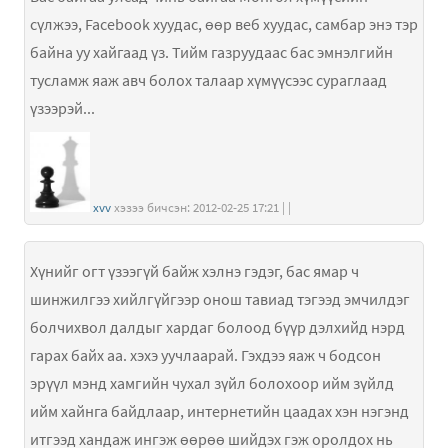
сүлжээ, Facebook хуудас, өөр веб хуудас, самбар энэ тэр
байна уу хайгаад үз. Тийм газруудаас бас эмнэлгийн
тусламж яаж авч болох талаар хүмүүсээс сураглаад
үзээрэй...
xvv
хэзээ бичсэн: 2012-02-25 17:21 | |
Хүнийг огт үзээгүй байж хэлнэ гэдэг, бас ямар ч
шинжилгээ хийлгүйгээр онош тавиад тэгээд эмчилдэг
болчихвол далдыг хардаг болоод бүүр дэлхийд нэрд
гарах байх аа. хэхэ уучлаарай. Гэхдээ яаж ч бодсон
эрүүл мэнд хамгийн чухал зүйл болохоор ийм зүйлд
ийм хайнга байдлаар, интернетийн цаадах хэн нэгэнд
итгээд хандаж ингэж өөрөө шийдэх гэж оролдох нь