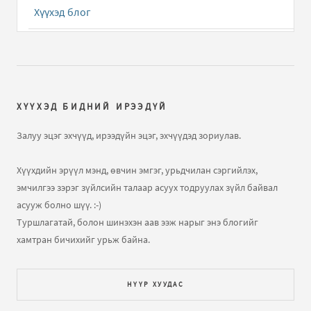
Хүүхэд блог
toroos 4 saraas biyni ym irj ehelsen ymaldaa gtel 8 sarin
biyni ym irsengvie tgd 9..
Нүд блог
Жирэмслэлтээс сэргийлэх
бичлэгт
Зочин:
Буцаагаад
хийсэн бол жирэмслэх магадлалтай...
ХҮҮХЭД БИДНИЙ ИРЭЭДҮЙ
Жирэмслэлтээс сэргийлэх
бичлэгт
Зочин:
Nz
Залуу эцэг эхчүүд, ирээдүйн эцэг, эхчүүдэд зориулав.
ohintoigo belgin hariltsaand orsn ymaa 4 honogin
umnu ghde dotorn tawiagvi gadnan tawicad..
Хүүхдийн эрүүл мэнд, өвчин эмгэг, урьдчилан сэргийлэх,
эмчилгээ зэрэг зүйлсийн талаар асуух тодруулах зүйл байвал
Жирэмслэлт гэж юу вэ?
бичлэгт
Зочин:
Sain bnuu
асууж болно шүү. :-)
kesareer torood 7n sar bolj bgmaa biynii yum neg ch
Туршлагатай, болон шинэхэн аав ээж нарыг энэ блогийг
ireeguie jiremsen boloh magdlqltai
хамтран бичихийг урьж байна.
Жирэмслэлт гэж юу вэ?
бичлэгт
xvv:
Гадуур тавих нь
жирэмслэлтээс хамгаалах арга болохгүй. Бас хэд
НҮҮР ХУУДАС
хийх нь ч чухал биш...