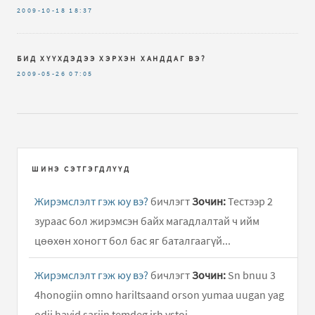
2009-10-18
18:37
БИД ХҮҮХДЭДЭЭ ХЭРХЭН ХАНДДАГ ВЭ?
2009-05-26
07:05
ШИНЭ СЭТГЭГДЛҮҮД
Жирэмслэлт гэж юу вэ?
бичлэгт
Зочин:
Тестээр 2
зураас бол жирэмсэн байх магадлалтай ч ийм
цөөхөн хоногт бол бас яг баталгаагүй...
Жирэмслэлт гэж юу вэ?
бичлэгт
Зочин:
Sn bnuu 3
4honogiin omno hariltsaand orson yumaa uugan yag
odii havid sariin temdeg irh ystoi..