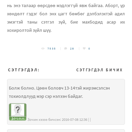
нь энэ талаар өөрсдөө мэдлэггүй явж байгаа. Аборт, үр
хөндөлт гэдэг бол энх цагт бөмбөг дэлбэлэхтэй адил
эмэгтэй таны сэтгэл зүй, бие махбодид асар их
хохиролтой зүйл шүү.
7535
28
0
СЭТГЭГДЭЛ:
СЭТГЭГДЭЛ БИЧИХ
Болж болно. Цөөн боловч 13-14тэй жирэмсэлсэн
тохиолдлууд мэр сэр нэлээн байдаг.
Зочин хэзээ бичсэн: 2016-07-08 12:36 | |