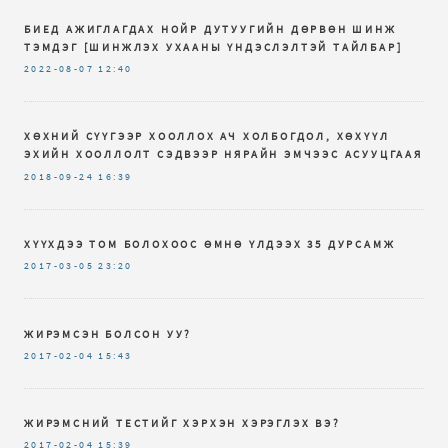
БИЕД АЖИГЛАГДАХ НОЙР ДУТУУГИЙН ДӨРВӨН ШИНЖ
ТЭМДЭГ [ШИНЖЛЭХ УХААНЫ ҮНДЭСЛЭЛТЭЙ ТАЙЛБАР]
2022-08-07
12:40
ХӨХНИЙ СҮҮГЭЭР ХООЛЛОХ АЧ ХОЛБОГДОЛ, ХӨХҮҮЛ
ЭХИЙН ХООЛЛОЛТ СЭДВЭЭР НЯРАЙН ЭМЧЭЭС АСУУЦГААЯ
2018-09-24
16:39
ХҮҮХДЭЭ ТОМ БОЛОХООС ӨМНӨ ҮЛДЭЭХ 35 ДУРСАМЖ
2017-03-05
23:20
ЖИРЭМСЭН БОЛСОН УУ?
2017-02-04
15:43
ЖИРЭМСНИЙ ТЕСТИЙГ ХЭРХЭН ХЭРЭГЛЭХ ВЭ?
2017-02-04
15:39