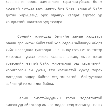
харьцаанд орох, хамгаалалт хэрэглээгүйгээс болж
хүсээгүй хүүхдээ тээх, залуус бие биеэ таниагүй байж
дотно харьцаанд орж удалгүй салдаг зэргээс үр
хөндөлтийн шалтгаанууд эхэлдэг.
Сүүлийн жилүүдэд бэлгийн замын халдварт
өвчин эрс ихсэж байгаатай холбогдон зайлшгүй аборт
хийх шаардлага тулгардаг. Энэ нь юу гэсэн үг вэ гэхээр
жирэмсэн үедээ элдэв халдвар авсан, ямар нэгэн
үрэвслийн өвчтэй байх, жирэмсний үед хэрэглэхийг
хориглосон эм уусан, гаж хөгжилтэй хүүхэд төрөх
магадлал өндөр байгаа үед эмнэлгийн байгууллага
зайлшгүй үр хөнддөг байна.
Зарим эмэгтэйчүүдийн гэсэн тодотголтой
эмнэлгүүд абортоор амь зогоодог гээд хэлчихэд нэг их