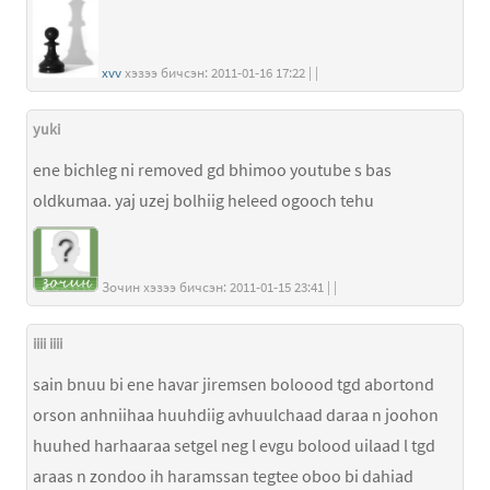
xvv
хэзээ бичсэн: 2011-01-16 17:22 | |
yuki
ene bichleg ni removed gd bhimoo youtube s bas
oldkumaa. yaj uzej bolhiig heleed ogooch tehu
Зочин хэзээ бичсэн: 2011-01-15 23:41 | |
iiii iiii
sain bnuu bi ene havar jiremsen boloood tgd abortond
orson anhniihaa huuhdiig avhuulchaad daraa n joohon
huuhed harhaaraa setgel neg l evgu bolood uilaad l tgd
araas n zondoo ih haramssan tegtee oboo bi dahiad