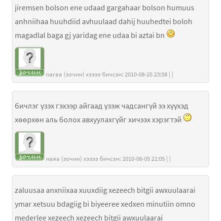
jiremsen bolson ene udaad gargahaar bolson humuus
anhniihaa huuhdiid avhuulaad dahij huuhedtei boloh
magadlal baga gj yaridag ene udaa bi aztai bn
naraa (зочин) хэзээ бичсэн: 2010-08-25 23:58 | |
бичлэг үзэх гэхээр айгаад үзэж чадсангүй ээ хүүхэд
хөөрхөн аль болох авхуулахгүйг хичээх хэрэгтэй
наяа (зочин) хэзээ бичсэн: 2010-06-05 21:05 | |
zaluusaa anxniixaa xuuxdiig xezeech bitgii awxuulaarai
ymar xetsuu bdagiig bi biyeeree xedxen minutiin omno
mederlee xezeech xezeech bitgii awxuulaarai