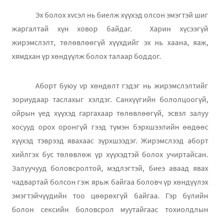
Эх болох хvсэл нь биелж хүүхэд олсон эмэгтэй шиг
жаргалтай хүн ховор байдаг.
Харин хүсээгүй
жирэмслэлт, төлөвлөөгүй хүүхдийг эх нь хаана, яаж,
хямдхан үр хөн
д
үүлж болох талаар боддог.
Аборт буюу vр хөндөлт гэдэг нь жирэмслэлтийг
зориудаар таслахыг хэлдэг. Санхүүгийн бололцоогүй,
ойрын үед хүүхэд гаргахаар төлөвлөөгүй, эсвэл залуу
хосууд орох оронгүй гээд түмэн бэрхшээлийн өөдөөс
хүүхэд тэврээд явахаас зүрхшээдэг. Жирэмслээд аборт
хийлгэх бус төлөвлөж үр хүүхэдтэй болох учиртайсан.
Залуучууд боловсролтой, мэдлэгтэй, биеэ аваад явах
чадвартай болсон гэж ярьж байгаа боловч үр хөндүүлэх
эмэгтэйчүүдийн тоо цөөрөхгүй байгаа. Гэр бүлийн
болон сексийн боловсрол муутайгаас тохиолдлын